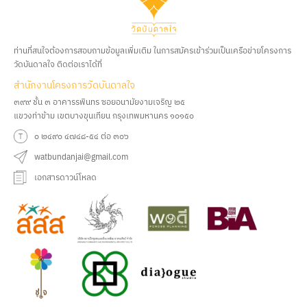
ท่านที่สนใจต้องการสอบถามข้อมูลเพิ่มเติม ในการสมัครเข้าร่วมเป็นเครือข่ายโครงการ
วัดบันดาลใจ ติดต่อเราได้ที่
สํานักงานโครงการวัดบันดาลใจ
๓๙๙ ชั้น ๓ อาคารรพินทร ซอยอนามัยงามเจริญ ๒๕
แขวงท่าข้าม เขตบางขุนเทียน กรุงเทพมหานคร ๑๐๑๕๐
๐ ๒๔๙๐ ๔๗๔๘-๕๔ ต่อ ๓๐๖
watbundanjai@gmail.com
เอกสารดาวน์โหลด