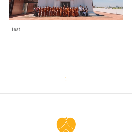
test
1