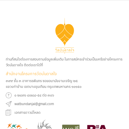
ท่านที่สนใจต้องการสอบถามข้อมูลเพิ่มเติม ในการสมัครเข้าร่วมเป็นเครือข่ายโครงการ
วัดบันดาลใจ ติดต่อเราได้ที่
สํานักงานโครงการวัดบันดาลใจ
๓๙๙ ชั้น ๓ อาคารรพินทร ซอยอนามัยงามเจริญ ๒๕
แขวงท่าข้าม เขตบางขุนเทียน กรุงเทพมหานคร ๑๐๑๕๐
๐ ๒๔๙๐ ๔๗๔๘-๕๔ ต่อ ๓๐๖
watbundanjai@gmail.com
เอกสารดาวน์โหลด