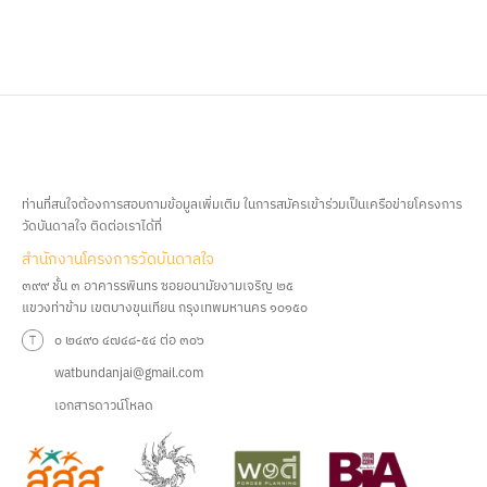
ท่านที่สนใจต้องการสอบถามข้อมูลเพิ่มเติม ในการสมัครเข้าร่วมเป็นเครือข่ายโครงการ
วัดบันดาลใจ ติดต่อเราได้ที่
สํานักงานโครงการวัดบันดาลใจ
๓๙๙ ชั้น ๓ อาคารรพินทร ซอยอนามัยงามเจริญ ๒๕
แขวงท่าข้าม เขตบางขุนเทียน กรุงเทพมหานคร ๑๐๑๕๐
๐ ๒๔๙๐ ๔๗๔๘-๕๔ ต่อ ๓๐๖
watbundanjai@gmail.com
เอกสารดาวน์โหลด