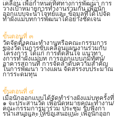
เคลื่อน เพื่อกําหนดทิศทางการพัฒนา การ
วางเป้าหมายการทํางานร่วมกัน เพื่อนัก
ออกแบบจะนําโจทย์และ ข้อมูลที่ได้ไปจัด
ทําผังแม่บทการพัฒนาได้อย่างชัดเจน
ขั้นตอนที่ ๓
วัดจัดตั้งคณะทํางานหรือคณะกรรมการ
ของวัดในการขับเคลื่อนแผนงานร่วมกับ
โครงการ ได้แก่ การตัดสินใจ แนวทา
งการทําผังแม่บท การออกแบบภูมิทัศน์/
อาคารสถานที่ การจัดลําดับความสําคัญ
ในการพัฒนา วางแผน จัดสรรงบประมาณ
การระดมทุน
ขั้นตอนที่ ๔
เมื่อนักออกแบบได้จัดทําร่างผังแม่บทครั้งที่
๑ จะประสานวัด เพื่อนัดหมายคณะทํางาน/
คณะกรรมการมาร่วม ประชุม รับฟังกา
รนําเสนอและให้ข้อเสนอแนะ เพื่อนักออก