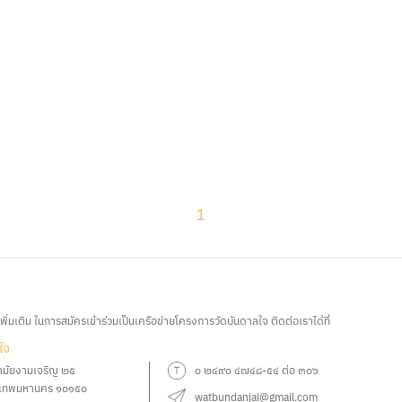
1
ิ่มเติม ในการสมัครเข้าร่วมเป็นเครือข่ายโครงการวัดบันดาลใจ ติดต่อเราได้ที่
ใจ
ามัยงามเจริญ ๒๕
๐ ๒๔๙๐ ๔๗๔๘-๕๔ ต่อ ๓๐๖
ุงเทพมหานคร ๑๐๑๕๐
watbundanjai@gmail.com