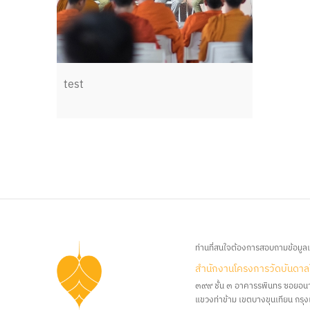
test
ท่านที่สนใจต้องการสอบถามข้อมูลเพ
สํานักงานโครงการวัดบันดาล
๓๙๙ ชั้น ๓ อาคารรพินทร ซอยอน
แขวงท่าข้าม เขตบางขุนเทียน กร