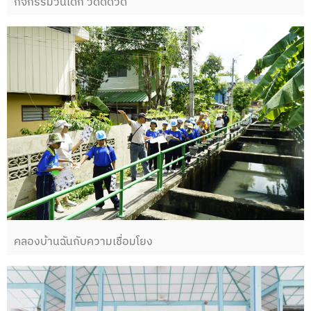
กิจกรรมวันเด็ก วัดดีดวด
คลองบ้านฉันกับความเชื่อมโยง